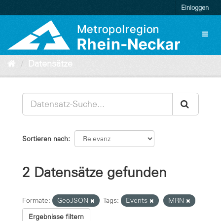
Überspringen
Einloggen
zum
Inhalt
Toggl
naviga
Datensätze
Sortieren nach
2 Datensätze gefunden
Formate:
GeoJSON
Tags:
Events
MRN
Ergebnisse filtern