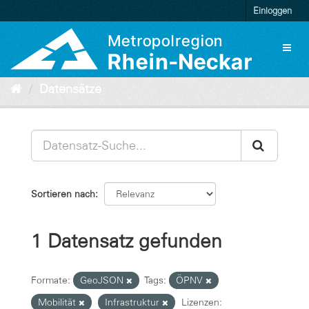
Überspringen
Einloggen
zum
Inhalt
Toggl
naviga
Datensätze
Sortieren nach
1 Datensatz gefunden
Formate:
GeoJSON
Tags:
ÖPNV
Mobilität
Infrastruktur
Lizenzen: