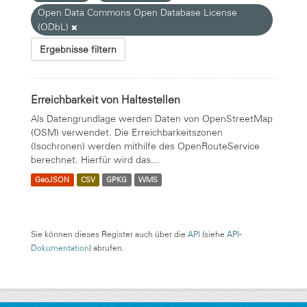
Open Data Commons Open Database License
(ODbL)
Ergebnisse filtern
Erreichbarkeit von Haltestellen
Als Datengrundlage werden Daten von OpenStreetMap
(OSM) verwendet. Die Erreichbarkeitszonen
(Isochronen) werden mithilfe des OpenRouteService
berechnet. Hierfür wird das...
GeoJSON
CSV
GPKG
WMS
Sie können dieses Register auch über die
API
(siehe
API-
Dokumentation
) abrufen.