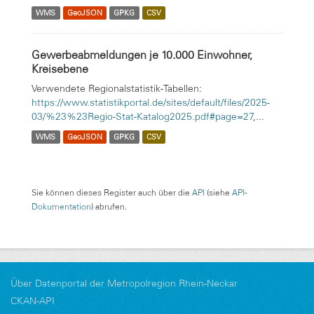
WMS
GeoJSON
GPKG
CSV
Gewerbeabmeldungen je 10.000 Einwohner,
Kreisebene
Verwendete Regionalstatistik-Tabellen:
https://www.statistikportal.de/sites/default/files/2025-
03/%23%23Regio-Stat-Katalog2025.pdf#page=27
,...
WMS
GeoJSON
GPKG
CSV
Sie können dieses Register auch über die
API
(siehe
API-
Dokumentation
) abrufen.
Über Datenportal der Metropolregion Rhein-Neckar
CKAN-API