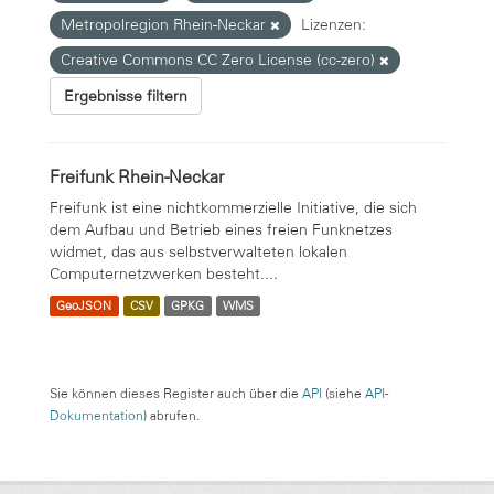
Metropolregion Rhein-Neckar
Lizenzen:
Creative Commons CC Zero License (cc-zero)
Ergebnisse filtern
Freifunk Rhein-Neckar
Freifunk ist eine nichtkommerzielle Initiative, die sich
dem Aufbau und Betrieb eines freien Funknetzes
widmet, das aus selbstverwalteten lokalen
Computernetzwerken besteht....
GeoJSON
CSV
GPKG
WMS
Sie können dieses Register auch über die
API
(siehe
API-
Dokumentation
) abrufen.