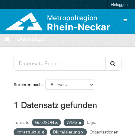
Überspringen
Einloggen
zum
Inhalt
Toggl
naviga
Datensätze
Sortieren nach
1 Datensatz gefunden
Formate:
GeoJSON
WMS
Tags:
Infrastruktur
Digitalisierung
Organisationen: