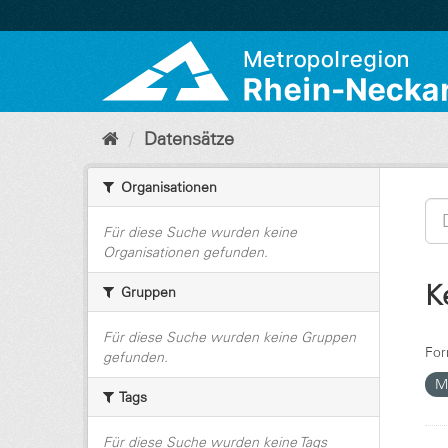
Überspringen
zum
Inhalt
Datensätze
Organisationen
Für diese Suche wurden keine
Organisationen gefunden.
K
Gruppen
Für diese Suche wurden keine Gruppen
For
gefunden.
Mo
Tags
Für diese Suche wurden keine Tags