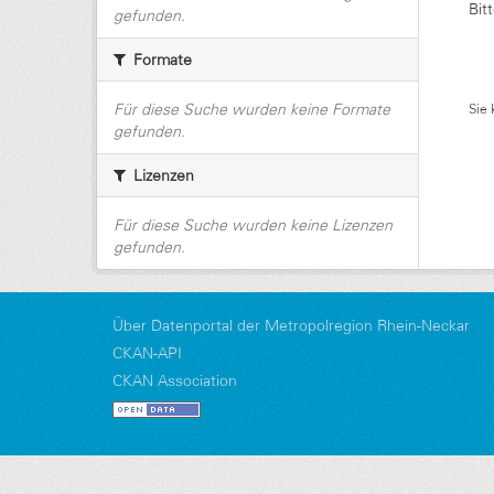
Bit
gefunden.
Formate
Für diese Suche wurden keine Formate
Sie 
gefunden.
Lizenzen
Für diese Suche wurden keine Lizenzen
gefunden.
Über Datenportal der Metropolregion Rhein-Neckar
CKAN-API
CKAN Association