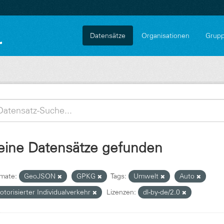
Datensätze
Organisationen
Grup
eine Datensätze gefunden
mate:
GeoJSON
GPKG
Tags:
Umwelt
Auto
torisierter Individualverkehr
Lizenzen:
dl-by-de/2.0