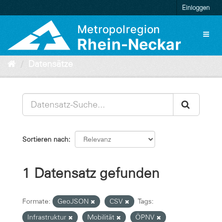
Überspringen
Einloggen
zum
Inhalt
Toggl
naviga
Datensätze
Sortieren nach
1 Datensatz gefunden
Formate:
GeoJSON
CSV
Tags:
Infrastruktur
Mobilität
ÖPNV