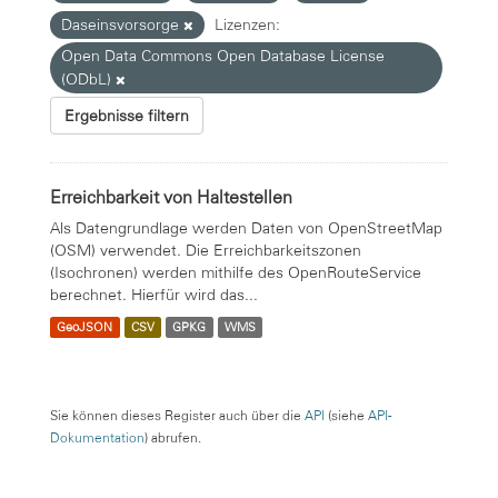
Daseinsvorsorge
Lizenzen:
Open Data Commons Open Database License
(ODbL)
Ergebnisse filtern
Erreichbarkeit von Haltestellen
Als Datengrundlage werden Daten von OpenStreetMap
(OSM) verwendet. Die Erreichbarkeitszonen
(Isochronen) werden mithilfe des OpenRouteService
berechnet. Hierfür wird das...
GeoJSON
CSV
GPKG
WMS
Sie können dieses Register auch über die
API
(siehe
API-
Dokumentation
) abrufen.