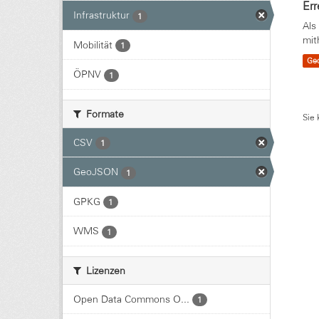
Err
Infrastruktur
1
Als
mit
Mobilität
1
Ge
ÖPNV
1
Formate
Sie 
CSV
1
GeoJSON
1
GPKG
1
WMS
1
Lizenzen
Open Data Commons O...
1