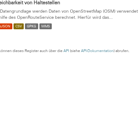
eichbarkeit von Haltestellen
 Datengrundlage werden Daten von OpenStreetMap (OSM) verwendet. 
hilfe des OpenRouteService berechnet. Hierfür wird das...
oJSON
CSV
GPKG
WMS
können dieses Register auch über die
API
(siehe
API-Dokumentation
) abrufen.