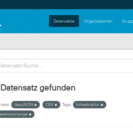
Datensätze
Organisationen
Grup
 Datensatz gefunden
mate:
GeoJSON
CSV
Tags:
Infrastruktur
aseinsvorsorge