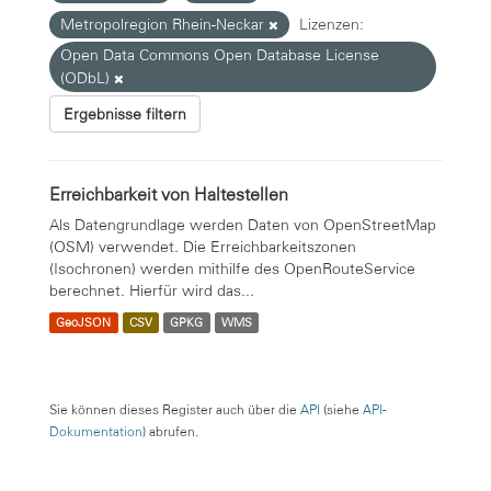
Metropolregion Rhein-Neckar
Lizenzen:
Open Data Commons Open Database License
(ODbL)
Ergebnisse filtern
Erreichbarkeit von Haltestellen
Als Datengrundlage werden Daten von OpenStreetMap
(OSM) verwendet. Die Erreichbarkeitszonen
(Isochronen) werden mithilfe des OpenRouteService
berechnet. Hierfür wird das...
GeoJSON
CSV
GPKG
WMS
Sie können dieses Register auch über die
API
(siehe
API-
Dokumentation
) abrufen.