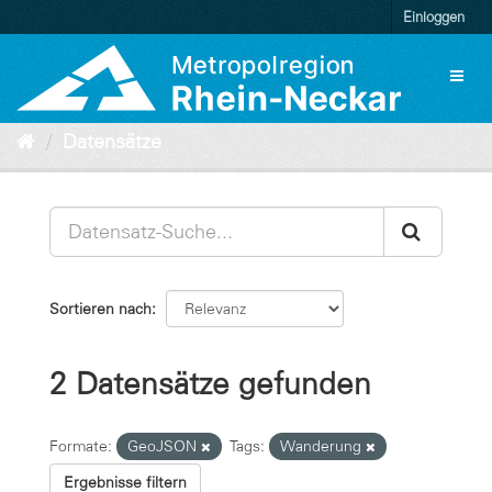
Überspringen
Einloggen
zum
Inhalt
Toggl
naviga
Datensätze
Sortieren nach
2 Datensätze gefunden
Formate:
GeoJSON
Tags:
Wanderung
Ergebnisse filtern