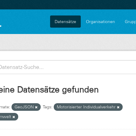
Datensätze
Organisationen
Grup
eine Datensätze gefunden
mate:
GeoJSON
Tags:
Motorisierter Individualverkehr
mwelt