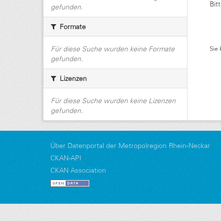
Bit
gefunden.
Formate
Für diese Suche wurden keine Formate
Sie 
gefunden.
Lizenzen
Für diese Suche wurden keine Lizenzen
gefunden.
Über Datenportal der Metropolregion Rhein-Neckar
CKAN-API
CKAN Association