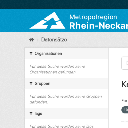
Überspringen
zum
Inhalt
Datensätze
Organisationen
Für diese Suche wurden keine
Organisationen gefunden.
K
Gruppen
Für diese Suche wurden keine Gruppen
For
gefunden.
U
Tags
Für diese Suche wurden keine Tags