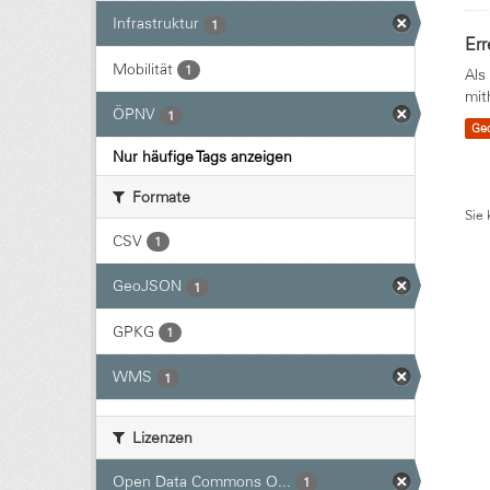
Infrastruktur
1
Err
Mobilität
1
Als
mit
ÖPNV
1
Ge
Nur häufige Tags anzeigen
Formate
Sie 
CSV
1
GeoJSON
1
GPKG
1
WMS
1
Lizenzen
Open Data Commons O...
1