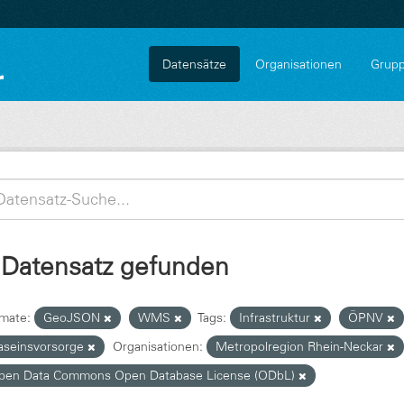
Datensätze
Organisationen
Grup
 Datensatz gefunden
mate:
GeoJSON
WMS
Tags:
Infrastruktur
ÖPNV
aseinsvorsorge
Organisationen:
Metropolregion Rhein-Neckar
pen Data Commons Open Database License (ODbL)