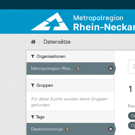
Überspringen
zum
Inhalt
Datensätze
Organisationen
Metropolregion Rhei...
1
Gruppen
1
Für diese Suche wurden keine Gruppen
gefunden.
For
D
Tags
O
Daseinsvorsorge
1