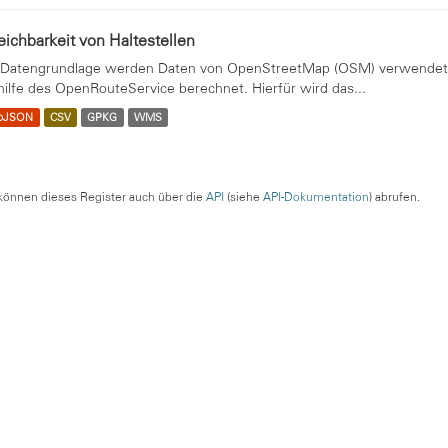
eichbarkeit von Haltestellen
 Datengrundlage werden Daten von OpenStreetMap (OSM) verwendet. 
hilfe des OpenRouteService berechnet. Hierfür wird das...
oJSON
CSV
GPKG
WMS
können dieses Register auch über die
API
(siehe
API-Dokumentation
) abrufen.