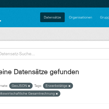
Datensätze
Organisationen
Grup
eine Datensätze gefunden
mate:
GeoJSON
Tags:
Erwerbstätige
olkswirtschaftliche Gesamtrechnung