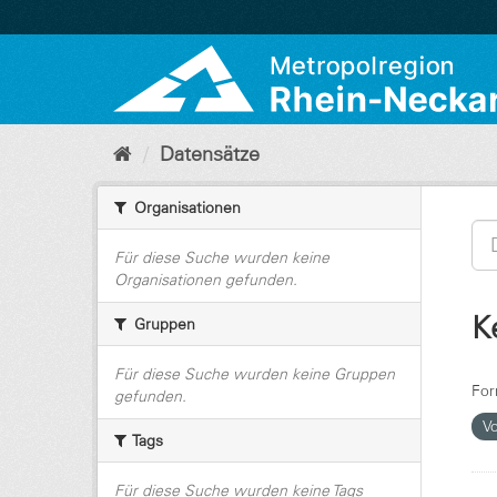
Überspringen
zum
Inhalt
Datensätze
Organisationen
Für diese Suche wurden keine
Organisationen gefunden.
K
Gruppen
Für diese Suche wurden keine Gruppen
For
gefunden.
V
Tags
Für diese Suche wurden keine Tags