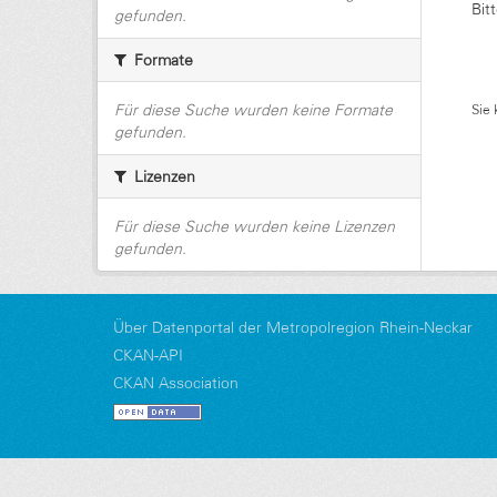
Bit
gefunden.
Formate
Für diese Suche wurden keine Formate
Sie 
gefunden.
Lizenzen
Für diese Suche wurden keine Lizenzen
gefunden.
Über Datenportal der Metropolregion Rhein-Neckar
CKAN-API
CKAN Association