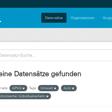
Datensätze
Organisationen
Grup
eine Datensätze gefunden
mate:
GPKG
Tags:
Umwelt
Auto
torisierter Individualverkehr