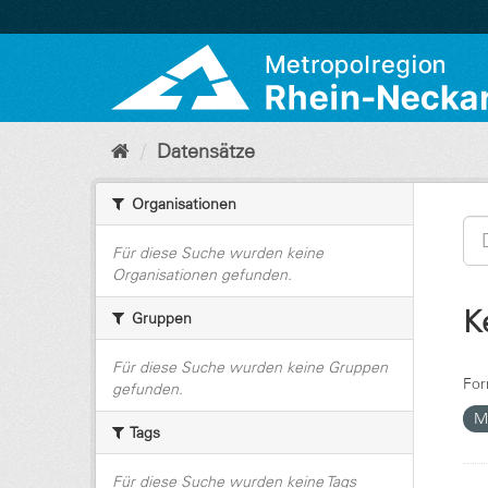
Überspringen
zum
Inhalt
Datensätze
Organisationen
Für diese Suche wurden keine
Organisationen gefunden.
K
Gruppen
Für diese Suche wurden keine Gruppen
For
gefunden.
Mo
Tags
Für diese Suche wurden keine Tags