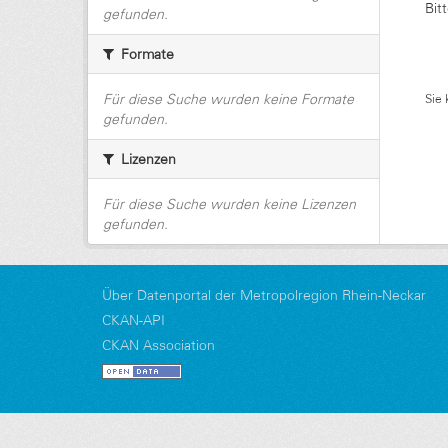
Bit
gefunden.
Formate
Für diese Suche wurden keine Formate
Sie 
gefunden.
Lizenzen
Für diese Suche wurden keine Lizenzen
gefunden.
Über Datenportal der Metropolregion Rhein-Neckar
CKAN-API
CKAN Association