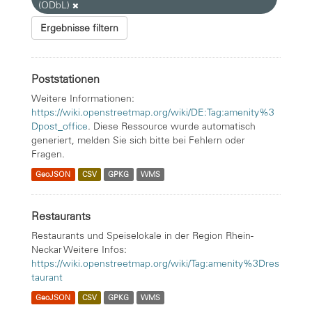
(ODbL)
Ergebnisse filtern
Poststationen
Weitere Informationen:
https://wiki.openstreetmap.org/wiki/DE:Tag:amenity%3
Dpost_office
. Diese Ressource wurde automatisch
generiert, melden Sie sich bitte bei Fehlern oder
Fragen.
GeoJSON
CSV
GPKG
WMS
Restaurants
Restaurants und Speiselokale in der Region Rhein-
Neckar Weitere Infos:
https://wiki.openstreetmap.org/wiki/Tag:amenity%3Dres
taurant
GeoJSON
CSV
GPKG
WMS