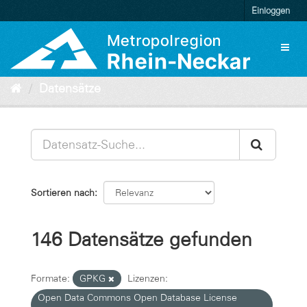
Überspringen
Einloggen
zum
Inhalt
Toggl
naviga
Datensätze
Sortieren nach
146 Datensätze gefunden
Formate:
GPKG
Lizenzen:
Open Data Commons Open Database License