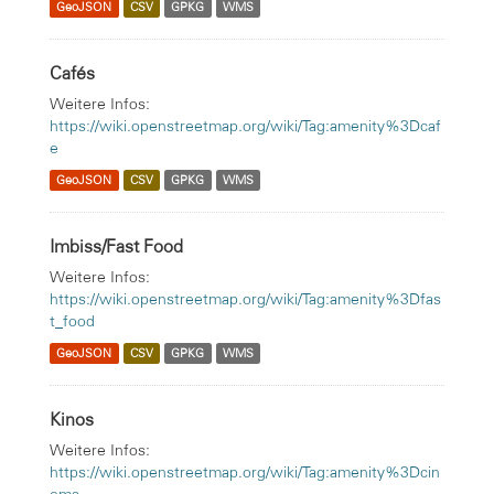
GeoJSON
CSV
GPKG
WMS
Cafés
Weitere Infos:
https://wiki.openstreetmap.org/wiki/Tag:amenity%3Dcaf
e
GeoJSON
CSV
GPKG
WMS
Imbiss/Fast Food
Weitere Infos:
https://wiki.openstreetmap.org/wiki/Tag:amenity%3Dfas
t_food
GeoJSON
CSV
GPKG
WMS
Kinos
Weitere Infos:
https://wiki.openstreetmap.org/wiki/Tag:amenity%3Dcin