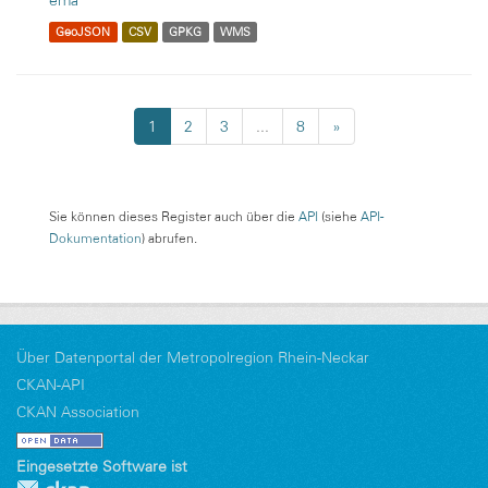
ema
GeoJSON
CSV
GPKG
WMS
1
2
3
...
8
»
Sie können dieses Register auch über die
API
(siehe
API-
Dokumentation
) abrufen.
Über Datenportal der Metropolregion Rhein-Neckar
CKAN-API
CKAN Association
Eingesetzte Software ist