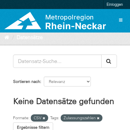
Überspringen
Einloggen
zum
Inhalt
Toggl
naviga
Datensätze
Sortieren nach
Keine Datensätze gefunden
Formate:
CSV
Tags:
Zulassungszahlen
Ergebnisse filtern