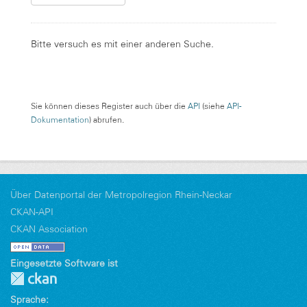
Bitte versuch es mit einer anderen Suche.
Sie können dieses Register auch über die
API
(siehe
API-
Dokumentation
) abrufen.
Über Datenportal der Metropolregion Rhein-Neckar
CKAN-API
CKAN Association
Eingesetzte Software ist
Sprache