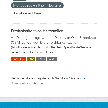
Metropolregion Rhein-Neckar
Ergebnisse filtern
Erreichbarkeit von Haltestellen
Als Datengrundlage werden Daten von OpenStreetMap
(OSM) verwendet. Die Erreichbarkeitszonen
(Isochronen) werden mithilfe des OpenRouteService
berechnet. Hierfür wird das...
GeoJSON
CSV
GPKG
WMS
Sie können dieses Register auch über die
API
(siehe
API-
Dokumentation
) abrufen.