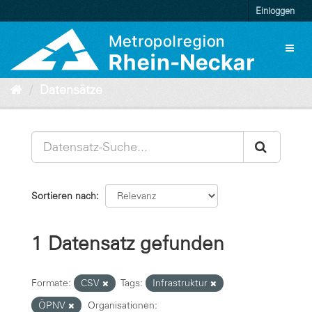
Überspringen
Einloggen
zum
Inhalt
Toggl
naviga
Datensätze
Sortieren nach
1 Datensatz gefunden
Formate:
CSV
Tags:
Infrastruktur
ÖPNV
Organisationen: