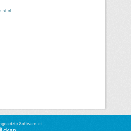
x.html
ngesetzte Software ist