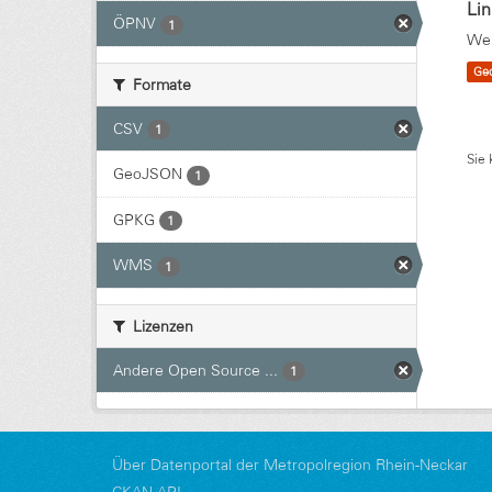
Li
ÖPNV
1
Wei
Ge
Formate
CSV
1
Sie 
GeoJSON
1
GPKG
1
WMS
1
Lizenzen
Andere Open Source ...
1
Über Datenportal der Metropolregion Rhein-Neckar