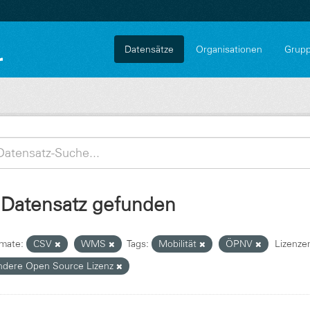
Datensätze
Organisationen
Grup
 Datensatz gefunden
mate:
CSV
WMS
Tags:
Mobilität
ÖPNV
Lizenze
ndere Open Source Lizenz