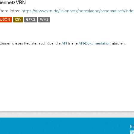
niennetz VRN
tere Infos:
https://www.vrn.de/liniennetz/netzplaene/schematisch/inde
oJSON
CSV
GPKG
WMS
können dieses Register auch über die
API
(siehe
API-Dokumentation
) abrufen.
Ei