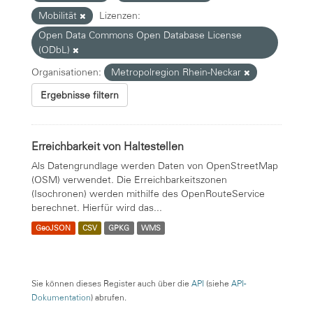
Mobilität
Lizenzen:
Open Data Commons Open Database License
(ODbL)
Organisationen:
Metropolregion Rhein-Neckar
Ergebnisse filtern
Erreichbarkeit von Haltestellen
Als Datengrundlage werden Daten von OpenStreetMap
(OSM) verwendet. Die Erreichbarkeitszonen
(Isochronen) werden mithilfe des OpenRouteService
berechnet. Hierfür wird das...
GeoJSON
CSV
GPKG
WMS
Sie können dieses Register auch über die
API
(siehe
API-
Dokumentation
) abrufen.