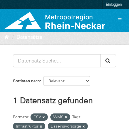
Überspringen
Einloggen
zum
Inhalt
Toggl
naviga
Datensätze
Sortieren nach
1 Datensatz gefunden
Formate:
CSV
WMS
Tags:
Infrastruktur
Daseinsvorsorge