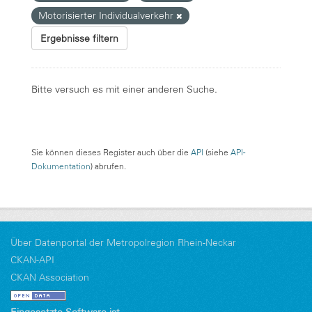
Motorisierter Individualverkehr
Ergebnisse filtern
Bitte versuch es mit einer anderen Suche.
Sie können dieses Register auch über die
API
(siehe
API-
Dokumentation
) abrufen.
Über Datenportal der Metropolregion Rhein-Neckar
CKAN-API
CKAN Association