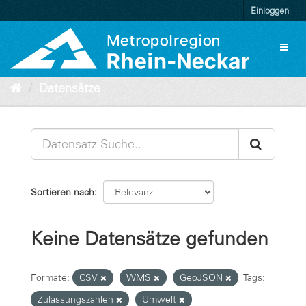
Überspringen
Einloggen
zum
Inhalt
Toggl
naviga
Datensätze
Sortieren nach
Keine Datensätze gefunden
Formate:
CSV
WMS
GeoJSON
Tags:
Zulassungszahlen
Umwelt