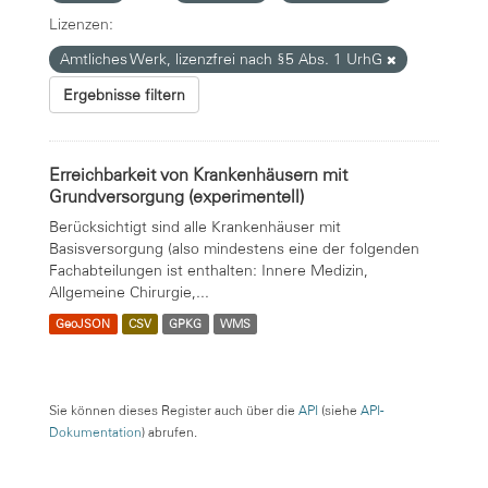
Lizenzen:
Amtliches Werk, lizenzfrei nach §5 Abs. 1 UrhG
Ergebnisse filtern
Erreichbarkeit von Krankenhäusern mit
Grundversorgung (experimentell)
Berücksichtigt sind alle Krankenhäuser mit
Basisversorgung (also mindestens eine der folgenden
Fachabteilungen ist enthalten: Innere Medizin,
Allgemeine Chirurgie,...
GeoJSON
CSV
GPKG
WMS
Sie können dieses Register auch über die
API
(siehe
API-
Dokumentation
) abrufen.