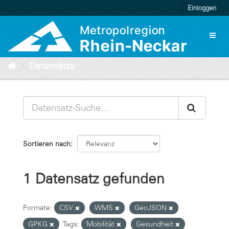
Überspringen
Einloggen
zum
Inhalt
Toggl
naviga
Datensätze
Sortieren nach
1 Datensatz gefunden
Formate:
CSV
WMS
GeoJSON
GPKG
Tags:
Mobilität
Gesundheit