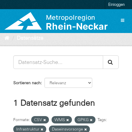
Überspringen
Einloggen
zum
Inhalt
Toggl
naviga
Datensätze
Sortieren nach
1 Datensatz gefunden
Formate:
CSV
WMS
GPKG
Tags:
Infrastruktur
Daseinsvorsorge