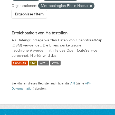
Organisationen:
Metropolregion Rhein-Neckar
Ergebnisse filtern
Erreichbarkeit von Haltestellen
Als Datengrundlage werden Daten von OpenStreetMap
(OSM) verwendet. Die Erreichbarkeitszonen
(Isochronen) werden mithilfe des OpenRouteService
berechnet. Hierfür wird das...
GeoJSON
CSV
GPKG
WMS
Sie können dieses Register auch über die
API
(siehe
API-
Dokumentation
) abrufen.