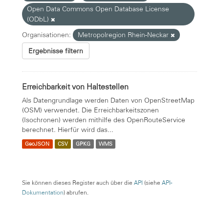
Open Data Commons Open Database License
(ODbL)
Organisationen:
Metropolregion Rhein-Neckar
Ergebnisse filtern
Erreichbarkeit von Haltestellen
Als Datengrundlage werden Daten von OpenStreetMap
(OSM) verwendet. Die Erreichbarkeitszonen
(Isochronen) werden mithilfe des OpenRouteService
berechnet. Hierfür wird das...
GeoJSON
CSV
GPKG
WMS
Sie können dieses Register auch über die
API
(siehe
API-
Dokumentation
) abrufen.