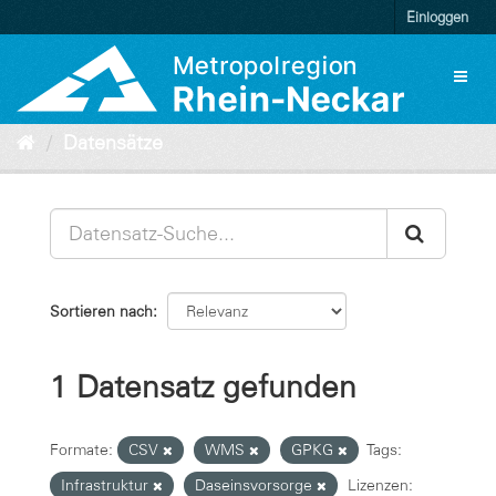
Überspringen
Einloggen
zum
Inhalt
Toggl
naviga
Datensätze
Sortieren nach
1 Datensatz gefunden
Formate:
CSV
WMS
GPKG
Tags:
Infrastruktur
Daseinsvorsorge
Lizenzen: