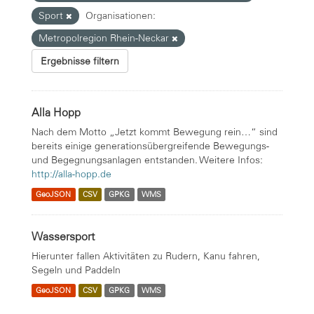
Sport
Organisationen:
Metropolregion Rhein-Neckar
Ergebnisse filtern
Alla Hopp
Nach dem Motto „Jetzt kommt Bewegung rein…“ sind
bereits einige generationsübergreifende Bewegungs-
und Begegnungsanlagen entstanden. Weitere Infos:
http://alla-hopp.de
GeoJSON
CSV
GPKG
WMS
Wassersport
Hierunter fallen Aktivitäten zu Rudern, Kanu fahren,
Segeln und Paddeln
GeoJSON
CSV
GPKG
WMS