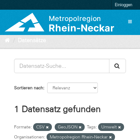
Überspringen
Einloggen
zum
Inhalt
Toggl
naviga
Datensätze
Sortieren nach
1 Datensatz gefunden
Formate:
CSV
GeoJSON
Tags:
Umwelt
Organisationen:
Metropolregion Rhein-Neckar