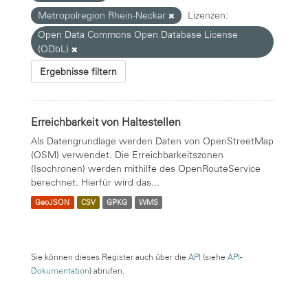
Metropolregion Rhein-Neckar
Lizenzen:
Open Data Commons Open Database License
(ODbL)
Ergebnisse filtern
Erreichbarkeit von Haltestellen
Als Datengrundlage werden Daten von OpenStreetMap
(OSM) verwendet. Die Erreichbarkeitszonen
(Isochronen) werden mithilfe des OpenRouteService
berechnet. Hierfür wird das...
GeoJSON
CSV
GPKG
WMS
Sie können dieses Register auch über die
API
(siehe
API-
Dokumentation
) abrufen.