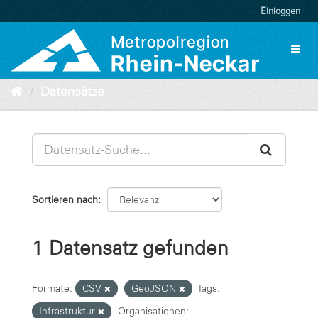
Überspringen
Einloggen
zum
Inhalt
Toggl
naviga
Datensätze
Sortieren nach
1 Datensatz gefunden
Formate:
CSV
GeoJSON
Tags:
Infrastruktur
Organisationen: