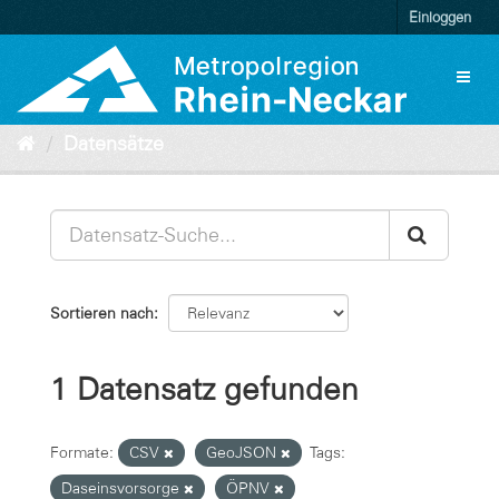
Überspringen
Einloggen
zum
Inhalt
Toggl
naviga
Datensätze
Sortieren nach
1 Datensatz gefunden
Formate:
CSV
GeoJSON
Tags:
Daseinsvorsorge
ÖPNV