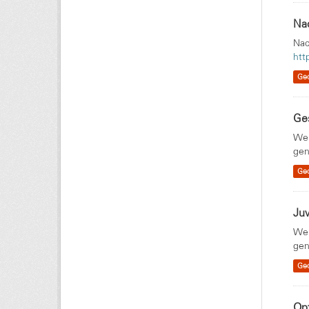
Na
Nac
htt
Ge
Ge
Wei
gen
Ge
Ju
Wei
gen
Ge
Opt