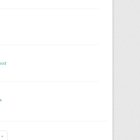
ood
a
»