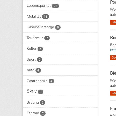
Pos
Lebensqualität
22
Wei
aut
Mobilität
13
Ge
Daseinsvorsorge
8
Re
Tourismus
7
Res
Kultur
5
htt
Ge
Sport
5
Auto
4
Bie
Wei
Gastronomie
4
aut
ÖPNV
3
Ge
Bildung
2
Fr
Fahrrad
2
Wei