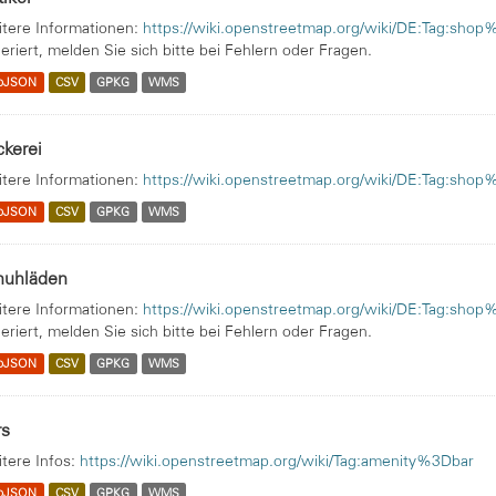
tere Informationen:
https://wiki.openstreetmap.org/wiki/DE:Tag:shop
eriert, melden Sie sich bitte bei Fehlern oder Fragen.
oJSON
CSV
GPKG
WMS
kerei
tere Informationen:
https://wiki.openstreetmap.org/wiki/DE:Tag:sho
oJSON
CSV
GPKG
WMS
huhläden
tere Informationen:
https://wiki.openstreetmap.org/wiki/DE:Tag:sho
eriert, melden Sie sich bitte bei Fehlern oder Fragen.
oJSON
CSV
GPKG
WMS
rs
tere Infos:
https://wiki.openstreetmap.org/wiki/Tag:amenity%3Dbar
oJSON
CSV
GPKG
WMS