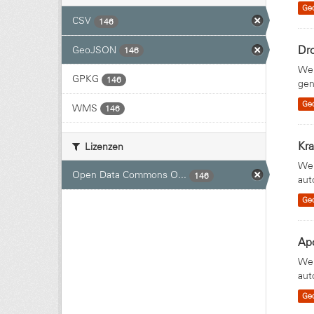
Ge
CSV
146
Dr
GeoJSON
146
Wei
GPKG
146
gen
Ge
WMS
146
Kr
Lizenzen
Wei
Open Data Commons O...
146
aut
Ge
Ap
Wei
aut
Ge