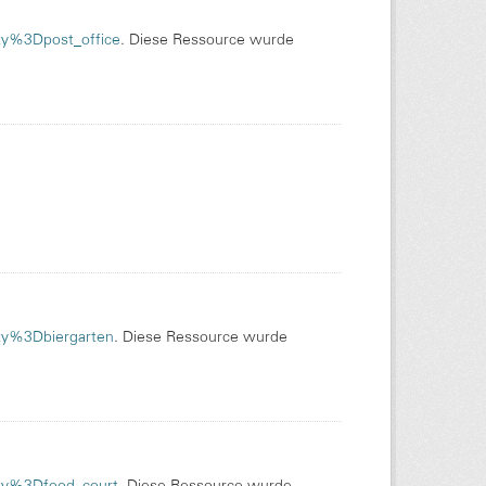
ity%3Dpost_office
. Diese Ressource wurde
ity%3Dbiergarten
. Diese Ressource wurde
nity%3Dfood_court
. Diese Ressource wurde