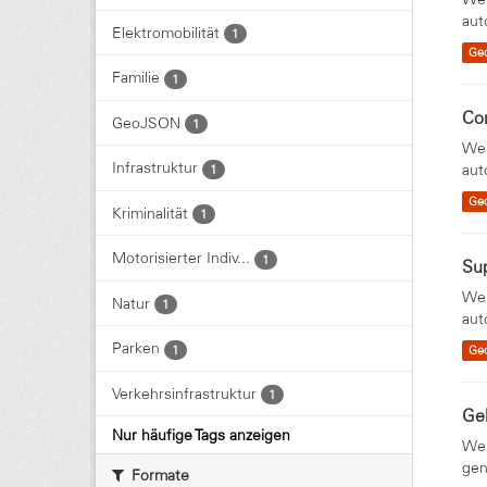
aut
Elektromobilität
1
Ge
Familie
1
Co
GeoJSON
1
Wei
Infrastruktur
aut
1
Ge
Kriminalität
1
Motorisierter Indiv...
1
Su
Wei
Natur
1
aut
Parken
1
Ge
Verkehrsinfrastruktur
1
Ge
Nur häufige Tags anzeigen
Wei
gen
Formate