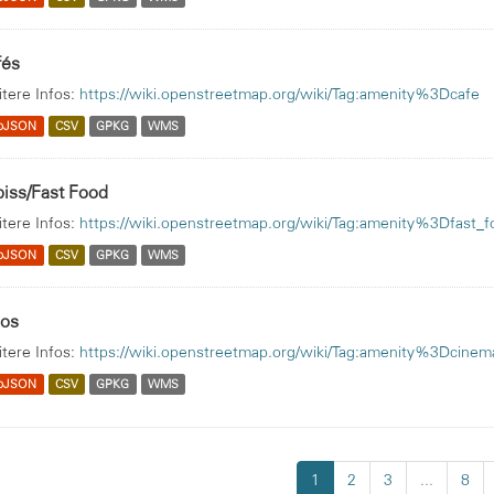
fés
tere Infos:
https://wiki.openstreetmap.org/wiki/Tag:amenity%3Dcafe
oJSON
CSV
GPKG
WMS
iss/Fast Food
tere Infos:
https://wiki.openstreetmap.org/wiki/Tag:amenity%3Dfast_f
oJSON
CSV
GPKG
WMS
nos
tere Infos:
https://wiki.openstreetmap.org/wiki/Tag:amenity%3Dcinem
oJSON
CSV
GPKG
WMS
1
2
3
...
8