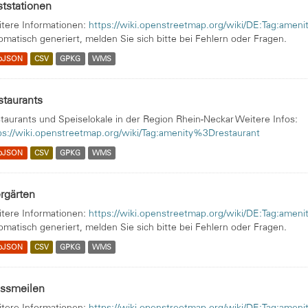
tstationen
tere Informationen:
https://wiki.openstreetmap.org/wiki/DE:Tag:amen
omatisch generiert, melden Sie sich bitte bei Fehlern oder Fragen.
oJSON
CSV
GPKG
WMS
staurants
taurants und Speiselokale in der Region Rhein-Neckar Weitere Infos:
ps://wiki.openstreetmap.org/wiki/Tag:amenity%3Drestaurant
oJSON
CSV
GPKG
WMS
rgärten
tere Informationen:
https://wiki.openstreetmap.org/wiki/DE:Tag:amen
omatisch generiert, melden Sie sich bitte bei Fehlern oder Fragen.
oJSON
CSV
GPKG
WMS
essmeilen
tere Informationen:
https://wiki.openstreetmap.org/wiki/DE:Tag:ame