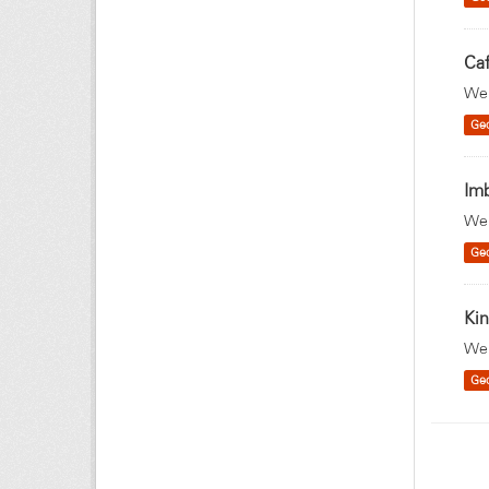
Ca
Wei
Ge
Imb
Wei
Ge
Ki
Wei
Ge