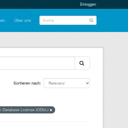
Einloggen
pen
Über uns
Sortieren nach
 Database License (ODbL)