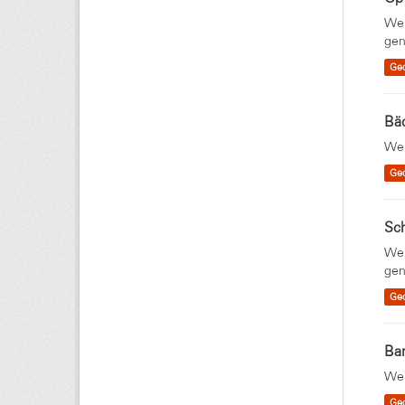
Wei
gen
Ge
Bäc
Wei
Ge
Sc
Wei
gen
Ge
Ba
Wei
Ge