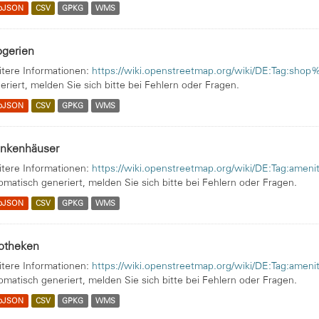
oJSON
CSV
GPKG
WMS
ogerien
tere Informationen:
https://wiki.openstreetmap.org/wiki/DE:Tag:sho
eriert, melden Sie sich bitte bei Fehlern oder Fragen.
oJSON
CSV
GPKG
WMS
ankenhäuser
tere Informationen:
https://wiki.openstreetmap.org/wiki/DE:Tag:amen
omatisch generiert, melden Sie sich bitte bei Fehlern oder Fragen.
oJSON
CSV
GPKG
WMS
otheken
tere Informationen:
https://wiki.openstreetmap.org/wiki/DE:Tag:ame
omatisch generiert, melden Sie sich bitte bei Fehlern oder Fragen.
oJSON
CSV
GPKG
WMS