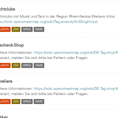
chtclubs
htclubs mit Musik und Tanz in der Region Rhein-Neckar Weitere Infos:
ps://wiki.openstreetmap.org/wiki/Tag:amenity%3Dnightclub
oJSON
CSV
GPKG
WMS
schenk-Shop
tere Informationen:
https://wiki.openstreetmap.org/wiki/DE:Tag:shop
eriert, melden Sie sich bitte bei Fehlern oder Fragen.
oJSON
CSV
GPKG
WMS
weliere
tere Informationen:
https://wiki.openstreetmap.org/wiki/DE:Tag:shop
eriert, melden Sie sich bitte bei Fehlern oder Fragen.
oJSON
CSV
GPKG
WMS
iker