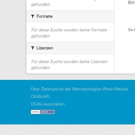
Bit
gefunden.
Formate
Für diese Suche wurden keine Formate
Sie 
gefunden.
Lizenzen
Für diese Suche wurden keine Lizenzen
gefunden.
Über Datenportal der Metropolregion Rhein-Neckar
CKAN-API
CKAN Association