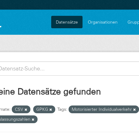
Datensätze
Organisationen
Grup
eine Datensätze gefunden
mate:
CSV
GPKG
Tags:
Motorisierter Individualverkehr
ulassungszahlen