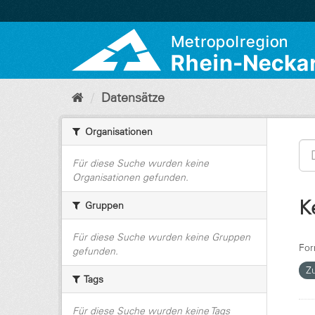
Überspringen
zum
Inhalt
Datensätze
Organisationen
Für diese Suche wurden keine
Organisationen gefunden.
K
Gruppen
Für diese Suche wurden keine Gruppen
For
gefunden.
Z
Tags
Für diese Suche wurden keine Tags