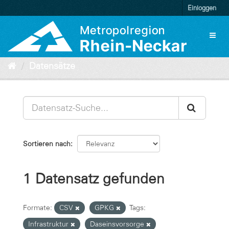
Überspringen
Einloggen
zum
Inhalt
Toggl
naviga
Datensätze
Sortieren nach
1 Datensatz gefunden
Formate:
CSV
GPKG
Tags:
Infrastruktur
Daseinsvorsorge