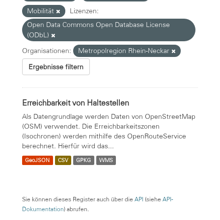
Mobilität
Lizenzen:
Open Data Commons Open Database License
(ODbL)
Organisationen:
Metropolregion Rhein-Neckar
Ergebnisse filtern
Erreichbarkeit von Haltestellen
Als Datengrundlage werden Daten von OpenStreetMap
(OSM) verwendet. Die Erreichbarkeitszonen
(Isochronen) werden mithilfe des OpenRouteService
berechnet. Hierfür wird das...
GeoJSON
CSV
GPKG
WMS
Sie können dieses Register auch über die
API
(siehe
API-
Dokumentation
) abrufen.