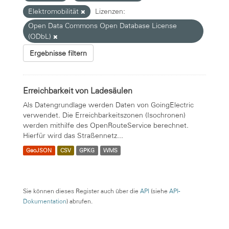
Elektromobilität
Lizenzen:
Open Data Commons Open Database License
(ODbL)
Ergebnisse filtern
Erreichbarkeit von Ladesäulen
Als Datengrundlage werden Daten von GoingElectric
verwendet. Die Erreichbarkeitszonen (Isochronen)
werden mithilfe des OpenRouteService berechnet.
Hierfür wird das Straßennetz...
GeoJSON
CSV
GPKG
WMS
Sie können dieses Register auch über die
API
(siehe
API-
Dokumentation
) abrufen.