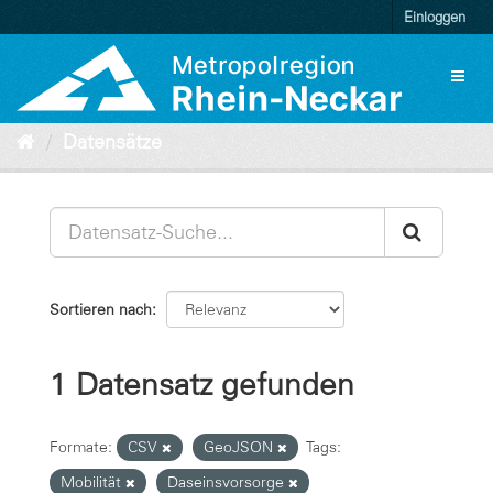
Überspringen
Einloggen
zum
Inhalt
Toggl
naviga
Datensätze
Sortieren nach
1 Datensatz gefunden
Formate:
CSV
GeoJSON
Tags:
Mobilität
Daseinsvorsorge