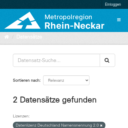
Überspringen
Einloggen
zum
Inhalt
Toggl
naviga
Datensätze
Sortieren nach
2 Datensätze gefunden
Lizenzen:
Datenlizenz Deutschland Namensnennung 2.0