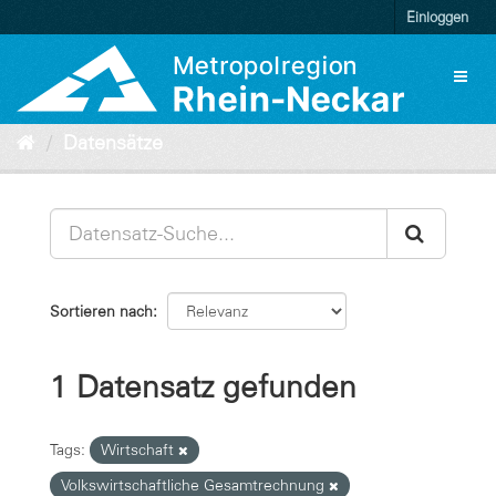
Überspringen
Einloggen
zum
Inhalt
Toggl
naviga
Datensätze
Sortieren nach
1 Datensatz gefunden
Tags:
Wirtschaft
Volkswirtschaftliche Gesamtrechnung