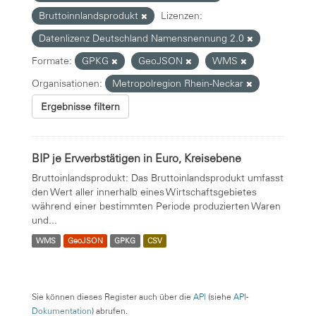
Bruttoinnlandsprodukt
Lizenzen:
Datenlizenz Deutschland Namensnennung 2.0
Formate:
GPKG
GeoJSON
WMS
Organisationen:
Metropolregion Rhein-Neckar
Ergebnisse filtern
BIP je Erwerbstätigen in Euro, Kreisebene
Bruttoinlandsprodukt: Das Bruttoinlandsprodukt umfasst
den Wert aller innerhalb eines Wirtschaftsgebietes
während einer bestimmten Periode produzierten Waren
und...
WMS
GeoJSON
GPKG
CSV
Sie können dieses Register auch über die
API
(siehe
API-
Dokumentation
) abrufen.