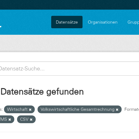
Datensätze
Organisationen
Grup
 Datensätze gefunden
s:
Wirtschaft
Volkswirtschaftliche Gesamtrechnung
Format
WMS
CSV