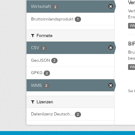
Ver
Wirtschaft
2
Ver
Erw
Bruttoinnlandsprodukt
1
W
Formate
BIP
CSV
2
Bru
bes
GeoJSON
2
W
GPKG
2
WMS
2
Sie 
Lizenzen
Datenlizenz Deutsch...
2