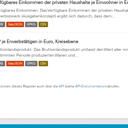
fügbares Einkommen der privaten Haushalte je Einwohner in E
fügbares Einkommen: Das Verfügbare Einkommen der privaten Haushalte
erbszweck (Ausgabenkonzept) ergibt sich dadurch, dass dem...
MS
GeoJSON
GPKG
CSV
 je Erwerbstätigen in Euro, Kreisebene
ttoinlandsprodukt: Das Bruttoinlandsprodukt umfasst den Wert aller in
timmten Periode produzierten Waren und...
MS
GeoJSON
GPKG
CSV
können dieses Register auch über die
API
(siehe
API-Dokumentation
) abrufen.