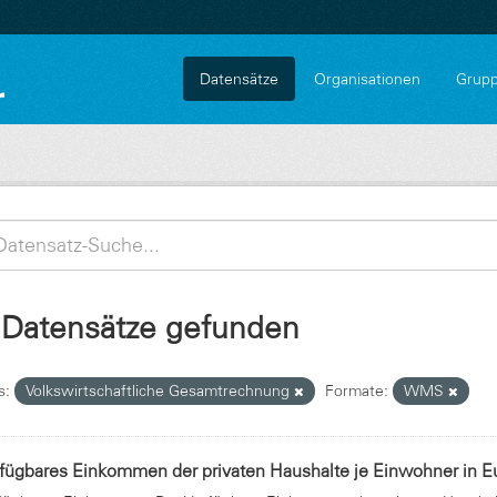
Datensätze
Organisationen
Grup
 Datensätze gefunden
s:
Volkswirtschaftliche Gesamtrechnung
Formate:
WMS
fügbares Einkommen der privaten Haushalte je Einwohner in E