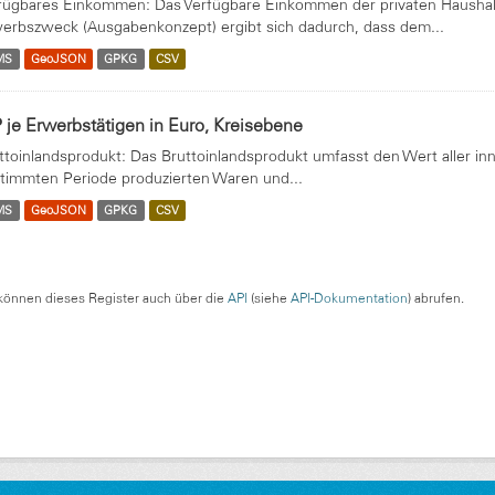
fügbares Einkommen: Das Verfügbare Einkommen der privaten Haushalte
erbszweck (Ausgabenkonzept) ergibt sich dadurch, dass dem...
MS
GeoJSON
GPKG
CSV
 je Erwerbstätigen in Euro, Kreisebene
ttoinlandsprodukt: Das Bruttoinlandsprodukt umfasst den Wert aller in
timmten Periode produzierten Waren und...
MS
GeoJSON
GPKG
CSV
können dieses Register auch über die
API
(siehe
API-Dokumentation
) abrufen.