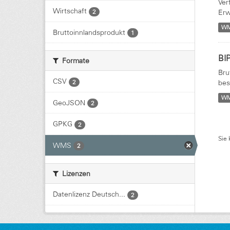
Ver
Wirtschaft
2
Erw
W
Bruttoinnlandsprodukt
1
BIP
Formate
Bru
CSV
2
bes
W
GeoJSON
2
GPKG
2
Sie 
WMS
2
Lizenzen
Datenlizenz Deutsch...
2