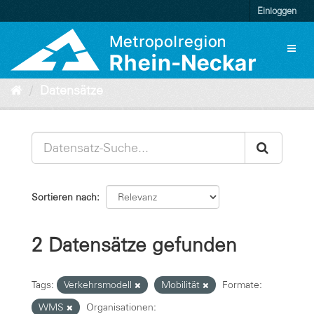
Überspringen
Einloggen
zum
Inhalt
Toggl
naviga
Datensätze
Sortieren nach
2 Datensätze gefunden
Tags:
Verkehrsmodell
Mobilität
Formate:
WMS
Organisationen: