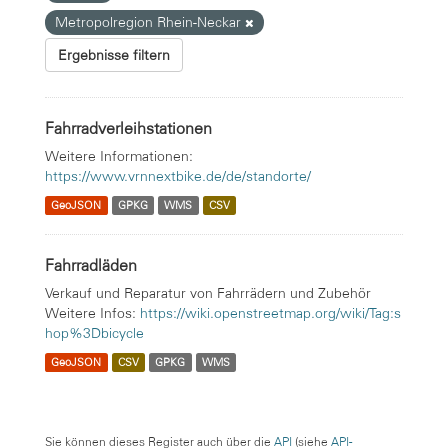
Metropolregion Rhein-Neckar
Ergebnisse filtern
Fahrradverleihstationen
Weitere Informationen:
https://www.vrnnextbike.de/de/standorte/
GeoJSON
GPKG
WMS
CSV
Fahrradläden
Verkauf und Reparatur von Fahrrädern und Zubehör
Weitere Infos:
https://wiki.openstreetmap.org/wiki/Tag:s
hop%3Dbicycle
GeoJSON
CSV
GPKG
WMS
Sie können dieses Register auch über die
API
(siehe
API-