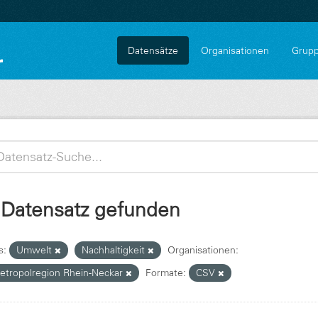
Datensätze
Organisationen
Grup
 Datensatz gefunden
s:
Umwelt
Nachhaltigkeit
Organisationen:
etropolregion Rhein-Neckar
Formate:
CSV