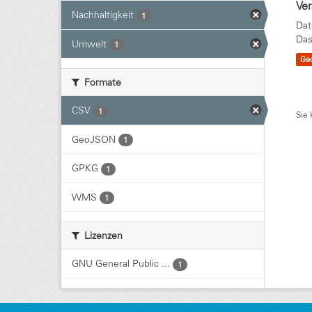
Ve
Nachhaltigkeit
1
Dat
Das
Umwelt
1
Ge
Formate
CSV
1
Sie 
GeoJSON
1
GPKG
1
WMS
1
Lizenzen
GNU General Public ...
1