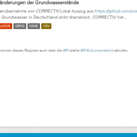
ränderungen der Grundwasserstände
enübernahme von CORRECTIV.Lokal Auszug aus
https://github.com/co
 Grundwasser in Deutschland sinkt dramatisch. CORRECTIV hat...
oJSON
GPKG
WMS
CSV
können dieses Register auch über die
API
(siehe
API-Dokumentation
) abrufen.