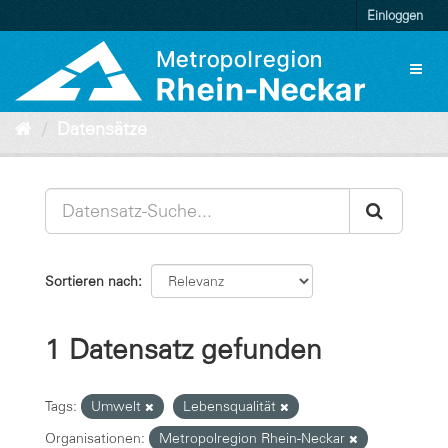
Überspringen
Einloggen
zum
Inhalt
Toggl
naviga
Datensätze
Sortieren nach
1 Datensatz gefunden
Tags:
Umwelt
Lebensqualität
Organisationen:
Metropolregion Rhein-Neckar