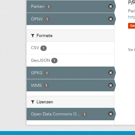
P/R
Parken
1
Par
htt
ÖPNV
1
Ge
Formate
CSV
1
Sie 
GeoJSON
1
GPKG
1
WMS
1
Lizenzen
Open Data Commons O...
1