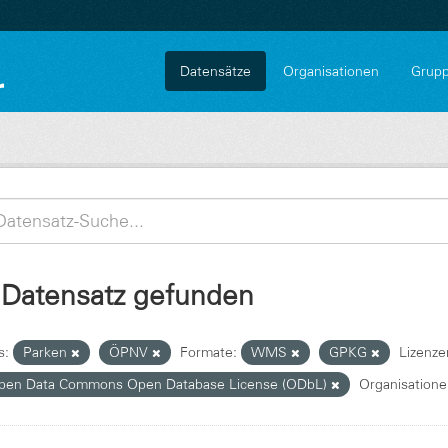
Datensätze
Organisationen
Grup
 Datensatz gefunden
s:
Parken
ÖPNV
Formate:
WMS
GPKG
Lizenze
pen Data Commons Open Database License (ODbL)
Organisatione