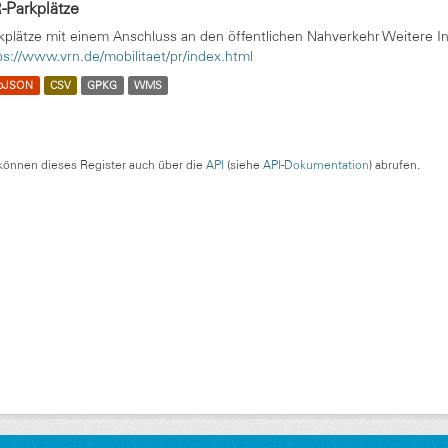
-Parkplätze
kplätze mit einem Anschluss an den öffentlichen Nahverkehr Weitere I
ps://www.vrn.de/mobilitaet/pr/index.html
oJSON
CSV
GPKG
WMS
können dieses Register auch über die
API
(siehe
API-Dokumentation
) abrufen.