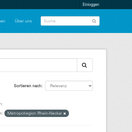
Einloggen
pen
Über uns
Sortieren nach
n:
n:
Metropolregion Rhein-Neckar