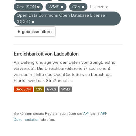
GeoJSON
WMS
CSV
Lizenzen:
Open Data Commons Open Database License
(ODbL)
Ergebnisse filtern
Erreichbarkeit von Ladesäulen
Als Datengrundlage werden Daten von GoingElectric
verwendet. Die Erreichbarkeitszonen (Isochronen)
werden mithilfe des OpenRouteService berechnet.
Hierfür wird das Straßennetz...
GeoJSON
CSV
GPKG
WMS
Sie können dieses Register auch über die
API
(siehe
API-
Dokumentation
) abrufen.