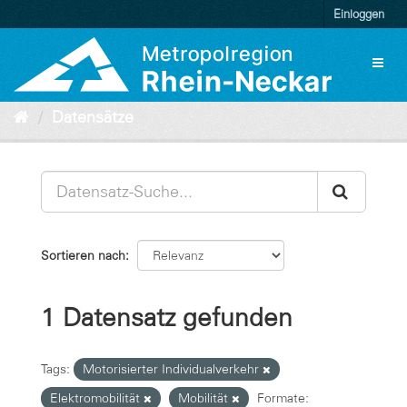
Überspringen
Einloggen
zum
Inhalt
Toggl
naviga
Datensätze
Sortieren nach
1 Datensatz gefunden
Tags:
Motorisierter Individualverkehr
Elektromobilität
Mobilität
Formate: