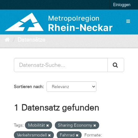
Überspringen
Einloggen
zum
Inhalt
Toggl
naviga
Datensätze
Sortieren nach
1 Datensatz gefunden
Tags:
Mobilität
Sharing Economy
Verkehrsmodell
Fahrrad
Formate: