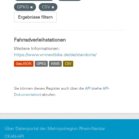
GPKG
CSV
Ergebnisse filtern
Fahrradverleihstationen
Weitere Informationen:
https://www.vrnnextbike.de/de/standorte/
GeoJSON
GPKG
WMS
CSV
Sie können dieses Register auch über die
API
(siehe
API-
Dokumentation
) abrufen.
Über Datenportal der Metropolregion Rhein-Neckar
CKAN-API