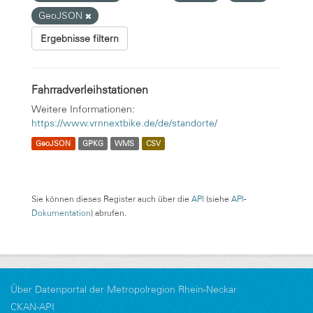
GeoJSON
Ergebnisse filtern
Fahrradverleihstationen
Weitere Informationen:
https://www.vrnnextbike.de/de/standorte/
GeoJSON
GPKG
WMS
CSV
Sie können dieses Register auch über die
API
(siehe
API-
Dokumentation
) abrufen.
Über Datenportal der Metropolregion Rhein-Neckar
CKAN-API