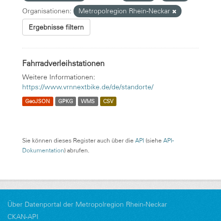
Organisationen:
Metropolregion Rhein-Neckar
Ergebnisse filtern
Fahrradverleihstationen
Weitere Informationen:
https://www.vrnnextbike.de/de/standorte/
GeoJSON
GPKG
WMS
CSV
Sie können dieses Register auch über die
API
(siehe
API-
Dokumentation
) abrufen.
Über Datenportal der Metropolregion Rhein-Neckar
CKAN-API