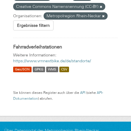
Creative Commons Namensnennung (CC-BY)
Organisationen:
Metropolregion Rhein-Neckar
Ergebnisse filtern
Fahrradverleihstationen
Weitere Informationen:
https://www.vrnnextbike.de/de/standorte/
GeoJSON
GPKG
WMS
CSV
Sie können dieses Register auch über die
API
(siehe
API-
Dokumentation
) abrufen.
Über Datenportal der Metropolregion Rhein-Neckar