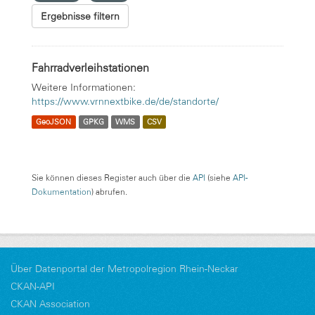
Ergebnisse filtern
Fahrradverleihstationen
Weitere Informationen:
https://www.vrnnextbike.de/de/standorte/
GeoJSON
GPKG
WMS
CSV
Sie können dieses Register auch über die
API
(siehe
API-
Dokumentation
) abrufen.
Über Datenportal der Metropolregion Rhein-Neckar
CKAN-API
CKAN Association