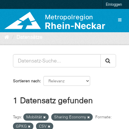
Überspringen
Einloggen
zum
Inhalt
Toggl
naviga
Datensätze
Sortieren nach
1 Datensatz gefunden
Tags:
Mobilität
Sharing Economy
Formate:
GPKG
CSV