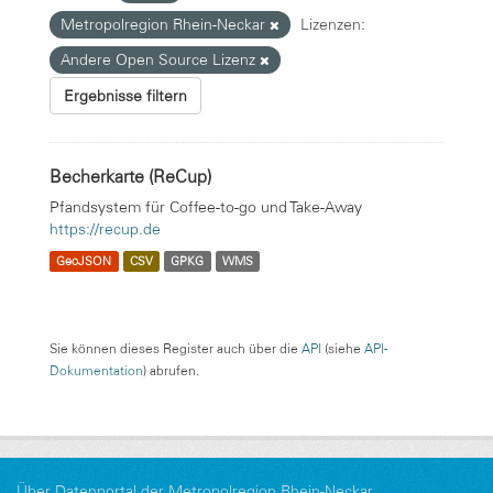
Metropolregion Rhein-Neckar
Lizenzen:
Andere Open Source Lizenz
Ergebnisse filtern
Becherkarte (ReCup)
Pfandsystem für Coffee-to-go und Take-Away
https://recup.de
GeoJSON
CSV
GPKG
WMS
Sie können dieses Register auch über die
API
(siehe
API-
Dokumentation
) abrufen.
Über Datenportal der Metropolregion Rhein-Neckar