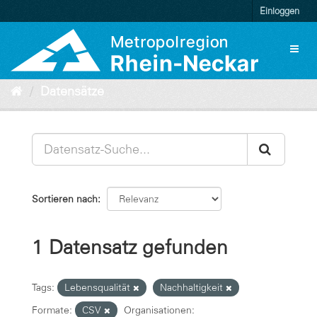
Überspringen
Einloggen
zum
Inhalt
Toggl
naviga
Datensätze
Sortieren nach
1 Datensatz gefunden
Tags:
Lebensqualität
Nachhaltigkeit
Formate:
CSV
Organisationen: