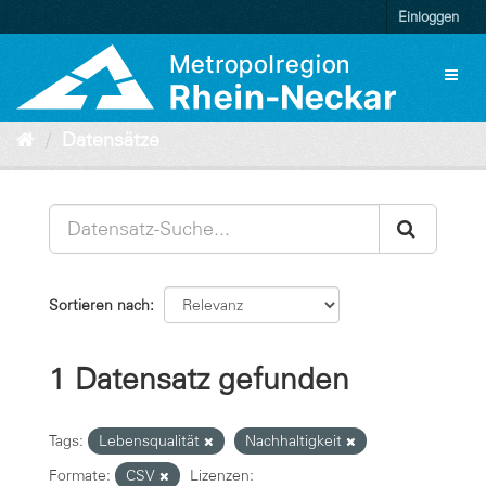
Überspringen
Einloggen
zum
Inhalt
Toggl
naviga
Datensätze
Sortieren nach
1 Datensatz gefunden
Tags:
Lebensqualität
Nachhaltigkeit
Formate:
CSV
Lizenzen: