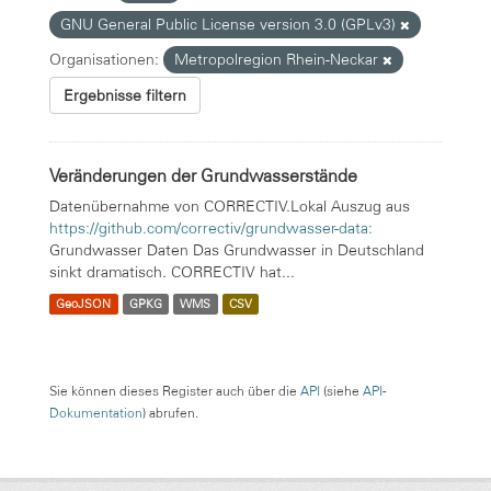
GNU General Public License version 3.0 (GPLv3)
Organisationen:
Metropolregion Rhein-Neckar
Ergebnisse filtern
Veränderungen der Grundwasserstände
Datenübernahme von CORRECTIV.Lokal Auszug aus
https://github.com/correctiv/grundwasser-data:
Grundwasser Daten Das Grundwasser in Deutschland
sinkt dramatisch. CORRECTIV hat...
GeoJSON
GPKG
WMS
CSV
Sie können dieses Register auch über die
API
(siehe
API-
Dokumentation
) abrufen.