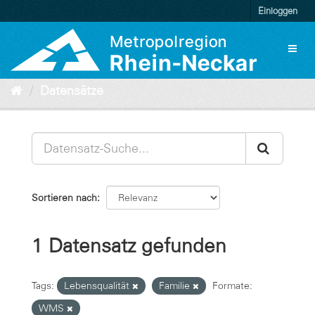
Überspringen
Einloggen
zum
Inhalt
Toggl
naviga
Datensätze
Sortieren nach
1 Datensatz gefunden
Tags:
Lebensqualität
Familie
Formate:
WMS