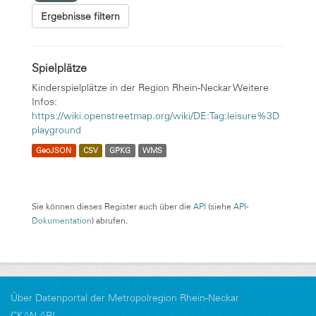
Ergebnisse filtern
Spielplätze
Kinderspielplätze in der Region Rhein-Neckar Weitere
Infos:
https://wiki.openstreetmap.org/wiki/DE:Tag:leisure%3D
playground
GeoJSON
CSV
GPKG
WMS
Sie können dieses Register auch über die
API
(siehe
API-
Dokumentation
) abrufen.
Über Datenportal der Metropolregion Rhein-Neckar
CKAN-API