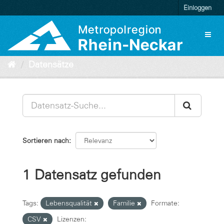
Überspringen
Einloggen
zum
Inhalt
Toggl
naviga
Datensätze
Sortieren nach
1 Datensatz gefunden
Tags:
Lebensqualität
Familie
Formate:
CSV
Lizenzen: