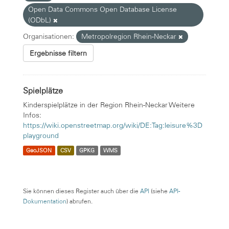
Open Data Commons Open Database License
(ODbL)
Organisationen:
Metropolregion Rhein-Neckar
Ergebnisse filtern
Spielplätze
Kinderspielplätze in der Region Rhein-Neckar Weitere
Infos:
https://wiki.openstreetmap.org/wiki/DE:Tag:leisure%3D
playground
GeoJSON
CSV
GPKG
WMS
Sie können dieses Register auch über die
API
(siehe
API-
Dokumentation
) abrufen.