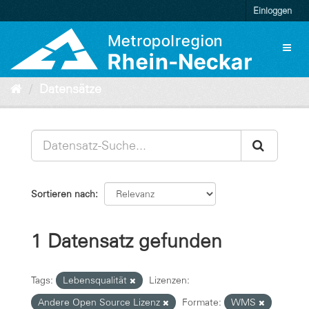
Überspringen
Einloggen
zum
Inhalt
Toggl
naviga
Datensätze
Sortieren nach
1 Datensatz gefunden
Tags:
Lebensqualität
Lizenzen:
Andere Open Source Lizenz
Formate:
WMS