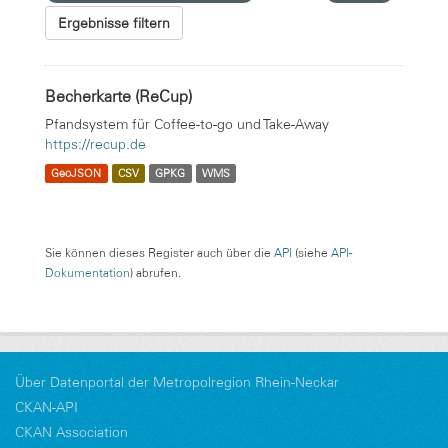
Ergebnisse filtern
Becherkarte (ReCup)
Pfandsystem für Coffee-to-go und Take-Away
https://recup.de
GeoJSON
CSV
GPKG
WMS
Sie können dieses Register auch über die
API
(siehe
API-
Dokumentation
) abrufen.
Über Datenportal der Metropolregion Rhein-Neckar
CKAN-API
CKAN Association