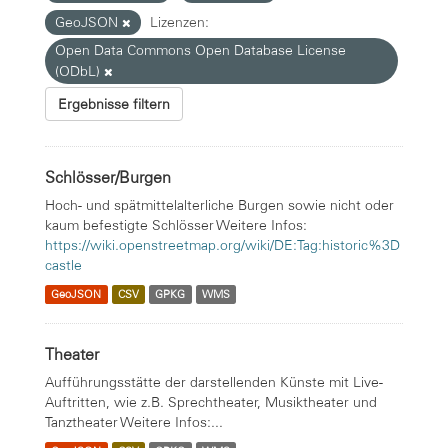
GeoJSON
Lizenzen:
Open Data Commons Open Database License
(ODbL)
Ergebnisse filtern
Schlösser/Burgen
Hoch- und spätmittelalterliche Burgen sowie nicht oder
kaum befestigte Schlösser Weitere Infos:
https://wiki.openstreetmap.org/wiki/DE:Tag:historic%3D
castle
GeoJSON
CSV
GPKG
WMS
Theater
Aufführungsstätte der darstellenden Künste mit Live-
Auftritten, wie z.B. Sprechtheater, Musiktheater und
Tanztheater Weitere Infos:...