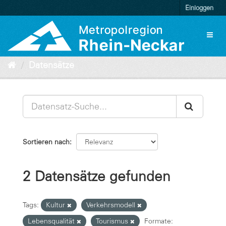
Überspringen
Einloggen
zum
Inhalt
Toggl
naviga
Datensätze
Sortieren nach
2 Datensätze gefunden
Tags:
Kultur
Verkehrsmodell
Lebensqualität
Tourismus
Formate: